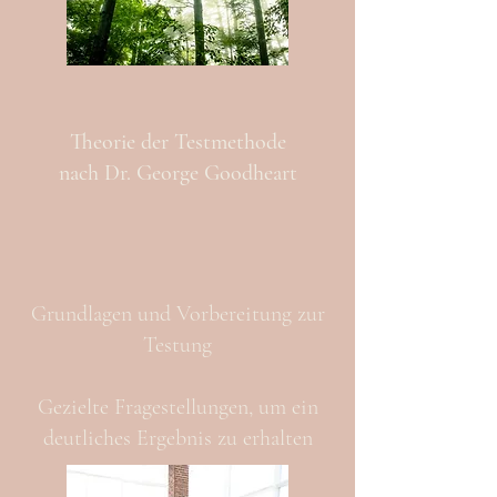
Theorie der Testmethode
nach Dr. George Goodheart
Grundlagen und Vorbereitung zur
Testung
Gezielte Fragestellungen, um ein
deutliches Ergebnis zu erhalten