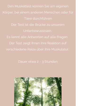
Den Muskeltest können Sie am eigenen
Körper, bei einem anderen Menschen oder für
Tiere durchführen
Der Test ist die Brücke zu unserem
Unterbewusstsein.
Es kennt alle Antworten auf alle Fragen.
Der Test zeigt Ihnen ihre Reaktion auf
verschiedene Reize über ihre Muskulatur.
Dauer etwa 2 - 3 Stunden